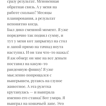
сразу результат. Мгновенная 
обратная связь. А у меня на 
работе сколько? Месяцы 
планирования, а результат 
непонятно когда.
Был дико смешной момент. Я уже 
порядочно так поднял сумму, и 
тут у меня кот запрыгнул на стол 
и лапой прямо на тачпад ноута 
наступил. И он там что-то нажал! 
Я аж обмер: он мне на все деньги 
поставил на какую-то 
рандомную фишку! Я уже 
мысленно попрощался с 
выигрышем, ругаясь на глупое 
животное. А эта рулетка 
крутанулась — и выиграла 
именно его ставка! Вот умора. Я 
выиграл на кошачьей лапе. Это 