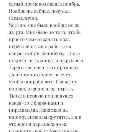
самый 
промокод вавада ноябрь
. 
Ноябрь же сейчас, подумал. 
Символично.
Честно, мне было вообще не до 
азарта. Мне было до того, чтобы 
просто чем-то занять мозг, 
переключиться с работы на 
какую-нибудь белиберду. Думал, 
покручу пять минут и вырублюсь. 
Зарегился, ввел этот промокод. 
Дали немного денег на счет, 
чтобы попробовать. Я даже не 
вникал, в какие игры играть. 
Ткнул в первую попавшуюся — 
какая-то с фараонами и 
пирамидами. Нажимаю на 
кнопку, символы крутятся, а я в 
это время параллельно на 
планшете своё рабочее письмо 