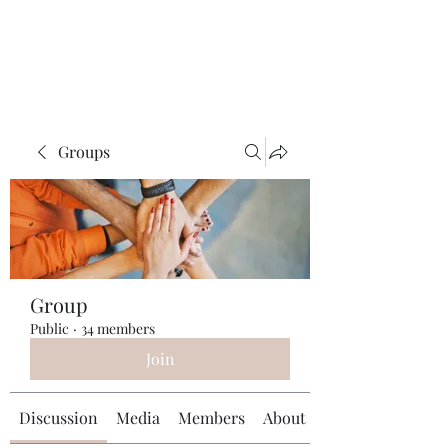
Universal Beauty, LLC
Groups
Group
Public
·
34 members
Join
Discussion
Media
Members
About