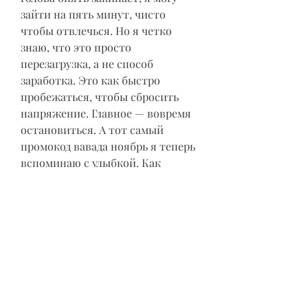
зайти на пять минут, чисто 
чтобы отвлечься. Но я четко 
знаю, что это просто 
перезагрузка, а не способ 
заработка. Это как быстро 
пробежаться, чтобы сбросить 
напряжение. Главное — вовремя 
остановиться. А тот самый 
промокод вавада ноябрь я теперь 
вспоминаю с улыбкой. Как 
случайный и немного дурацкий 
подарок от вселенной уставшему 
офисному работнику. Коту, 
кстати, отсыпал его любимых 
креветок. Он заслужил.
0
0
2