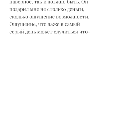
наверное, так и должно быть. Он 
подарил мне не столько деньги, 
сколько ощущение возможности. 
Ощущение, что даже в самый 
серый день может случиться что-
то невероятное, что перевернет 
все с ног на голову.
Так что мой опыт оказался 
положительным. Я получил 
гораздо больше, чем просто 
деньги. Я получил историю, 
эмоции и тот самый пинок, 
который немного выбил меня из 
рутины. И да, я до сих пор иногда 
пересматриваю те фотографии 
из Питера. И улыбаюсь.
0
0
6