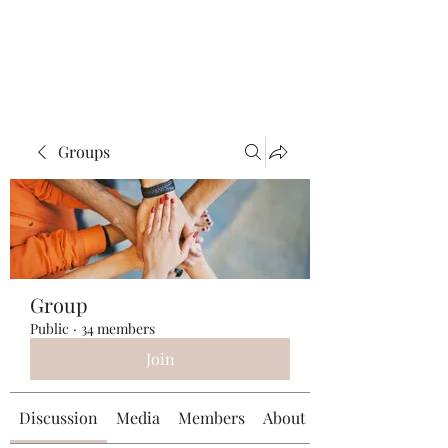
Universal Beauty, LLC
Groups
Group
Public
·
34 members
Join
Discussion
Media
Members
About