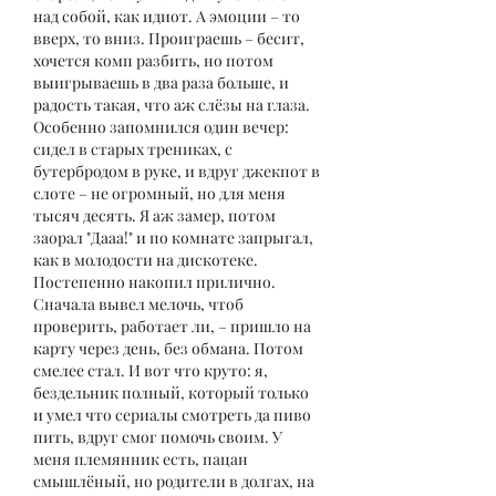
над собой, как идиот. А эмоции – то 
вверх, то вниз. Проиграешь – бесит, 
хочется комп разбить, но потом 
выигрываешь в два раза больше, и 
радость такая, что аж слёзы на глаза. 
Особенно запомнился один вечер: 
сидел в старых трениках, с 
бутербродом в руке, и вдруг джекпот в 
слоте – не огромный, но для меня 
тысяч десять. Я аж замер, потом 
заорал "Дааа!" и по комнате запрыгал, 
как в молодости на дискотеке.
Постепенно накопил прилично. 
Сначала вывел мелочь, чтоб 
проверить, работает ли, – пришло на 
карту через день, без обмана. Потом 
смелее стал. И вот что круто: я, 
бездельник полный, который только 
и умел что сериалы смотреть да пиво 
пить, вдруг смог помочь своим. У 
меня племянник есть, пацан 
смышлёный, но родители в долгах, на 