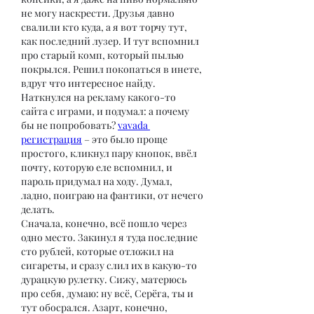
не могу наскрести. Друзья давно 
свалили кто куда, а я вот торчу тут, 
как последний лузер. И тут вспомнил 
про старый комп, который пылью 
покрылся. Решил покопаться в инете, 
вдруг что интересное найду. 
Наткнулся на рекламу какого-то 
сайта с играми, и подумал: а почему 
бы не попробовать? 
vavada 
регистрация
 – это было проще 
простого, кликнул пару кнопок, ввёл 
почту, которую еле вспомнил, и 
пароль придумал на ходу. Думал, 
ладно, поиграю на фантики, от нечего 
делать.
Сначала, конечно, всё пошло через 
одно место. Закинул я туда последние 
сто рублей, которые отложил на 
сигареты, и сразу слил их в какую-то 
дурацкую рулетку. Сижу, матерюсь 
про себя, думаю: ну всё, Серёга, ты и 
тут обосрался. Азарт, конечно, 