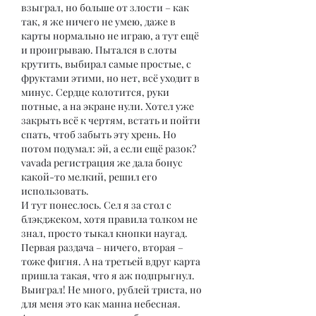
взыграл, но больше от злости – как 
так, я же ничего не умею, даже в 
карты нормально не играю, а тут ещё 
и проигрываю. Пытался в слоты 
крутить, выбирал самые простые, с 
фруктами этими, но нет, всё уходит в 
минус. Сердце колотится, руки 
потные, а на экране нули. Хотел уже 
закрыть всё к чертям, встать и пойти 
спать, чтоб забыть эту хрень. Но 
потом подумал: эй, а если ещё разок? 
vavada регистрация же дала бонус 
какой-то мелкий, решил его 
использовать.
И тут понеслось. Сел я за стол с 
блэкджеком, хотя правила толком не 
знал, просто тыкал кнопки наугад. 
Первая раздача – ничего, вторая – 
тоже фигня. А на третьей вдруг карта 
пришла такая, что я аж подпрыгнул. 
Выиграл! Не много, рублей триста, но 
для меня это как манна небесная. 