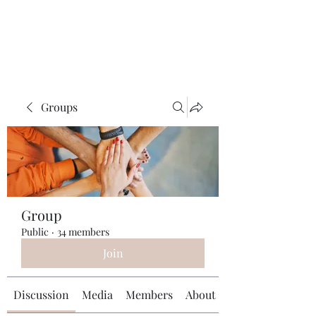
Universal Beauty, LLC
Groups
Group
Public
·
34 members
Join
Discussion
Media
Members
About