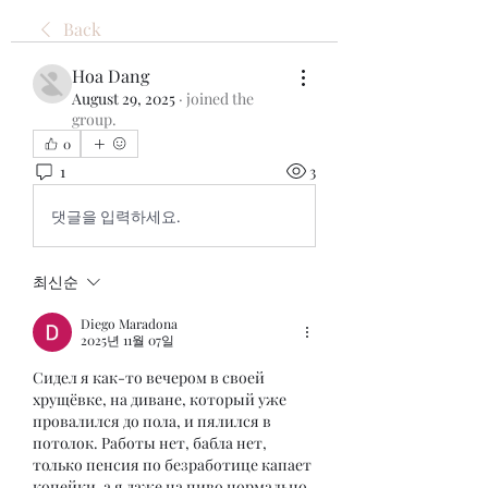
Back
Hoa Dang
August 29, 2025
·
joined the
group.
0
1
3
댓글을 입력하세요.
최신순
Diego Maradona
2025년 11월 07일
Сидел я как-то вечером в своей 
хрущёвке, на диване, который уже 
провалился до пола, и пялился в 
потолок. Работы нет, бабла нет, 
только пенсия по безработице капает 
копейки, а я даже на пиво нормально 