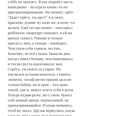
учёбу не хватает. Я ему перевёл часть 
выигрыша – на курсы какие-то по 
программированию. Он звонит, орёт: 
"Дядя Серёга, ты крут!" А я сижу, 
краснею, думаю: ну надо же, я кому-то 
нужен. Ещё сестре помог – она одна с 
ребёнком, квартиру снимает, я ей на 
аренду скинул. Раньше я только 
просил у них, а теперь – наоборот. 
Чувствую себя героем, честно.
Конечно, не всё гладко. Бывали дни, 
когда сливал больше, чем выигрывал, 
и тогда грусть накатывала: мол, 
Серёга, ты опять за старое. Но 
научился останавливаться, ставить 
лимиты. vavada регистрация дала не 
только бабки, но и урок – что даже 
такой, как я, может взять себя в руки. 
Теперь играю реже, но с умом. Купил 
себе новый диван, нормальный, не 
проваливающийся. И комп починил, 
чтоб не лагал. Друзья вернулись, когда 
узнали, что у меня дела поправились, 