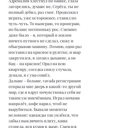
Адреналин хлестнул по башке, глаза 
загорелись, думаю: не, Серёга, ты не 
полный дебил, раз смог. Продолжил 
играть, уже осторожнее, ставил по 
чуть-чуть. То выиграю, то проиграю, 
но баланс потихоньку рос. Смешно 
даже было – я, который в жизни 
ничего путного не сделал, сижу и 
обыгрываю машину. Помню, один раз 
поставил на красное в рулетке, и шар 
закрутился, я затаил дыхание, а он 
бац – на красное! Орал на всю 
квартиру, соседка снизу стучала, 
думала, я с ума сошёл.
Дальше – больше. vavada регистрация 
открыла мне дверь в какой-то другой 
мир, где я вдруг почувствовал себя не 
таким уж никчёмным. Играл ночами 
напролёт, кофе варил, чтоб не 
вырубиться. Бывали моменты 
неловкие: однажды так увлёкся, что 
забыл выключить плиту, каша 
сгорела, вся кухня в дыму. Смеялся 