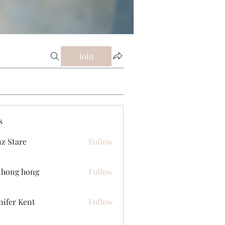
Join
s
z Stare
Follow
ihong hong
Follow
nifer Kent
Follow