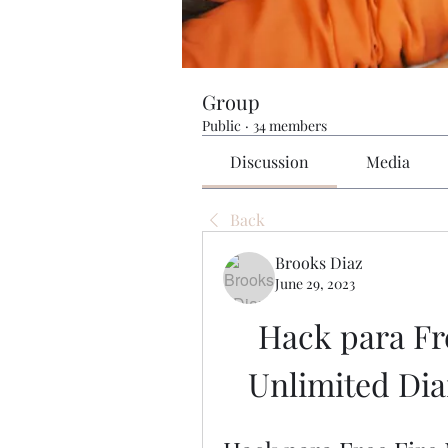
Group
Public
·
34 members
Discussion
Media
Back
Brooks Diaz
June 29, 2023
Hack para Fr
Unlimited D