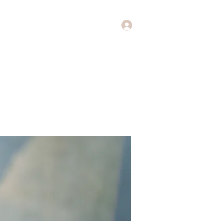
Log In
Music
Theology of Music
More