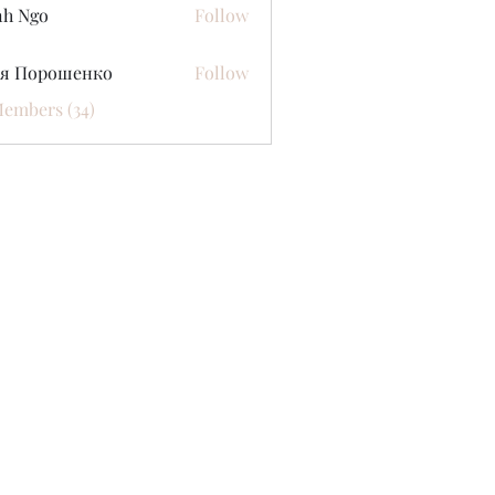
nh Ngo
Follow
ся Порошенко
Follow
Members (34)