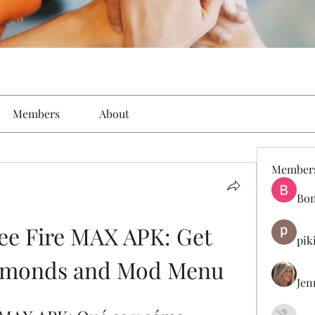
Members
About
Member
Bon
ee Fire MAX APK: Get 
pik
iamonds and Mod Menu
Jen